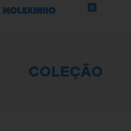
COLEÇÃO