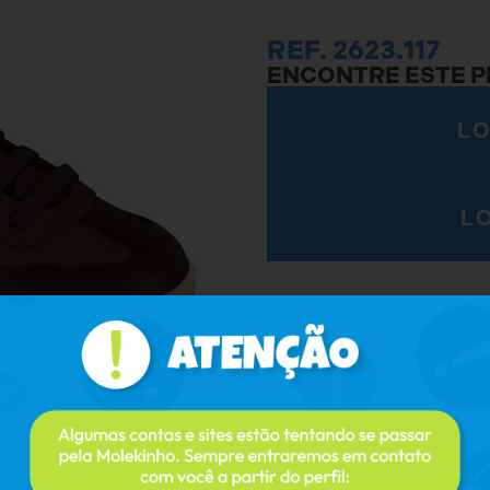
REF. 2623.117
ENCONTRE ESTE 
LO
L