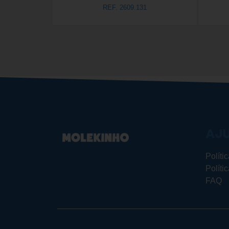
REF. 2609.131
AJ
Políti
Políti
FAQ