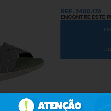
REF. 2400.176
ENCONTRE ESTE 
LO
L