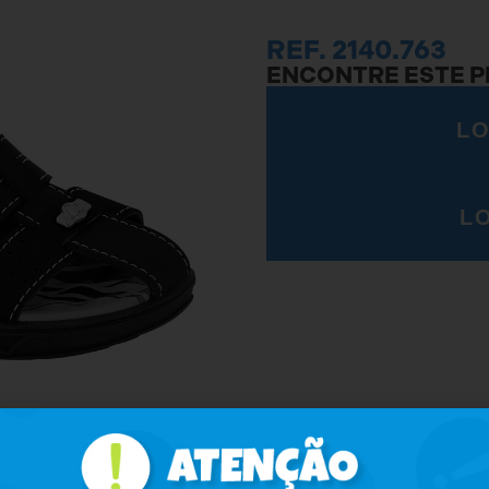
REF. 2140.763
ENCONTRE ESTE 
LO
L