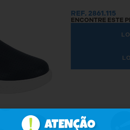
REF. 2861.115
ENCONTRE ESTE 
LO
L