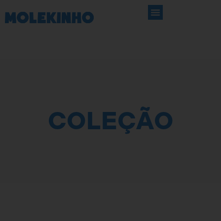
COLEÇÃO