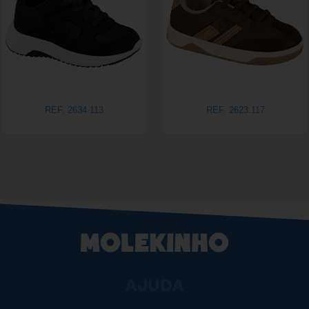
REF. 2634.113
REF. 2623.117
AJUDA