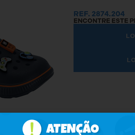
REF. 2874.204
ENCONTRE ESTE 
LO
L