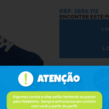
REF. 2856.112
ENCONTRE ESTE 
LO
L