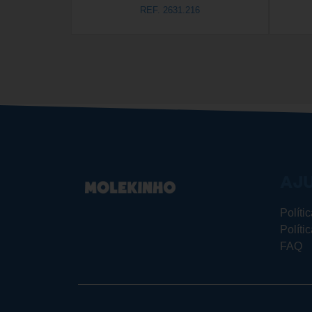
REF. 2631.216
AJ
Políti
Políti
FAQ