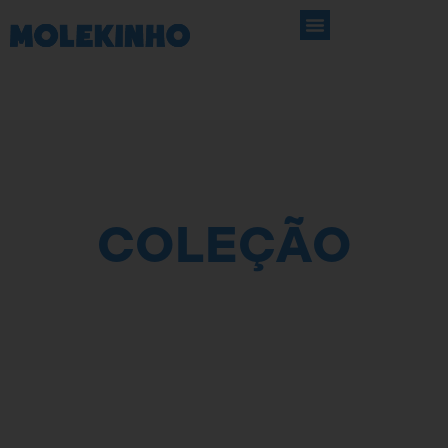
COLEÇÃO