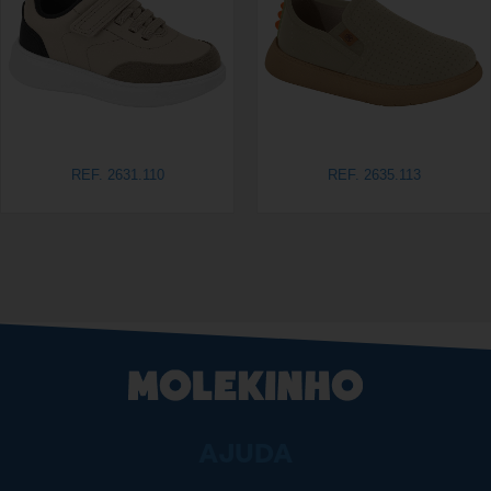
REF. 2631.110
REF. 2635.113
AJUDA