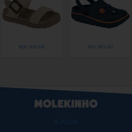
REF. 2636.108
REF. 2874.202
AJUDA