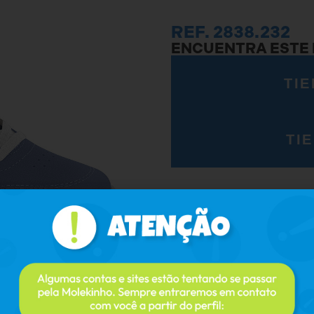
REF. 2838.232
ENCUENTRA ESTE
TIE
TI