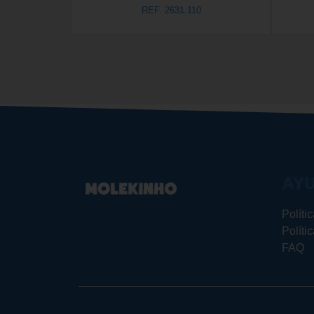
REF. 2631.110
AY
Políti
Políti
FAQ