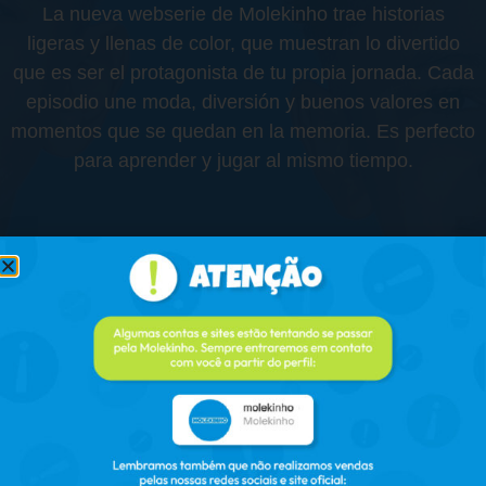
La nueva webserie de Molekinho trae historias
ligeras y llenas de color, que muestran lo divertido
que es ser el protagonista de tu propia jornada. Cada
episodio une moda, diversión y buenos valores en
momentos que se quedan en la memoria. Es perfecto
para aprender y jugar al mismo tiempo.