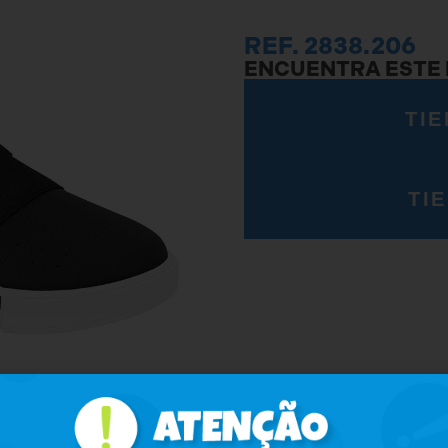
REF. 2838.206
ENCUENTRA ESTE
TIE
TI