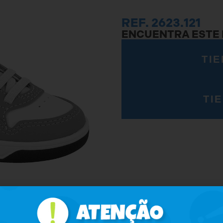
REF. 2623.121
ENCUENTRA ESTE
TIE
TI