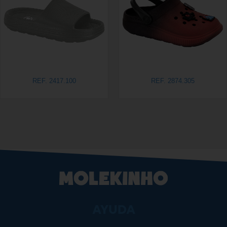
REF. 2417.100
REF. 2874.305
AYUDA